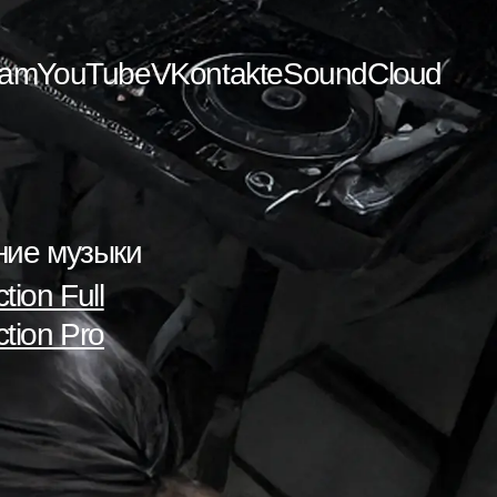
ram
YouTube
VKontakte
SoundCloud
ние музыки
tion Full
tion Pro