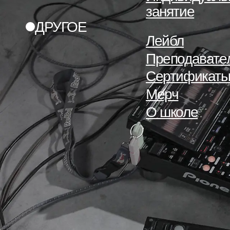
занятие
ДРУГОЕ
Лейбл
Преподавате
Сертификат
Мерч
О школе