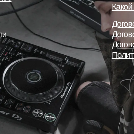
Какой
Догов
ли
Догов
ы
Догов
Полит