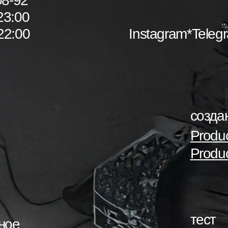
08-92
23:00
22:00
Instagram*
Teleg
созда
Produc
Produc
тест
ное