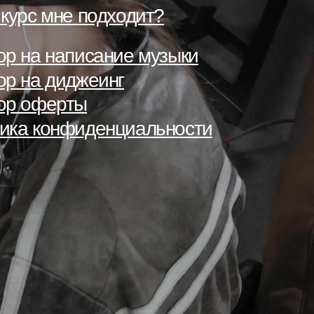
 курс мне подходит?
ор на написание музыки
ор на диджеинг
ор оферты
ика конфиденциальности