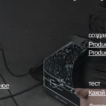
рсу
курсу
→
→
созда
Produc
Produc
тест
ное
Какой