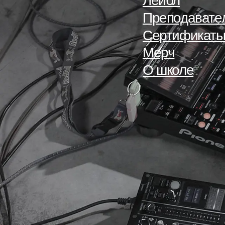
Лейбл
Преподавате
Сертификат
Мерч
О школе