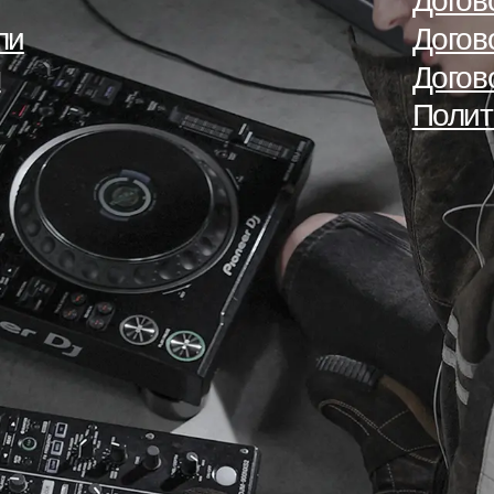
Догов
ли
Догов
ы
Догов
Полит