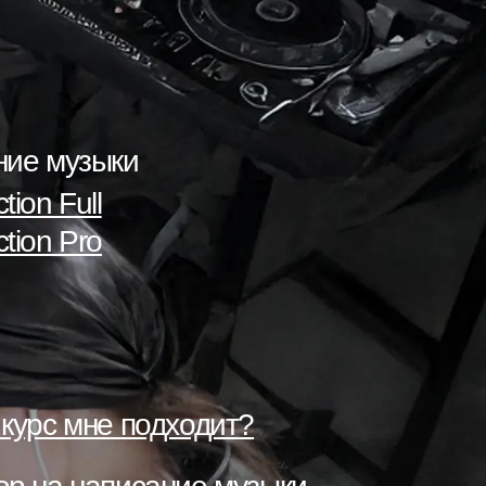
мес
К
курсу
→
ние музыки
tion Full
tion Pro
 курс мне подходит?