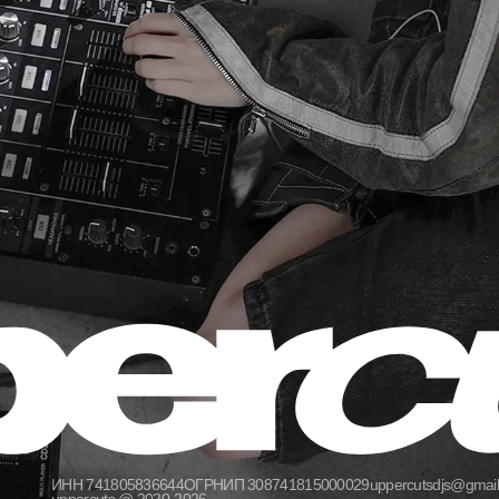
ИНН 741805836644
ОГРНИП 308741815000029
uppercutsdjs@gmai