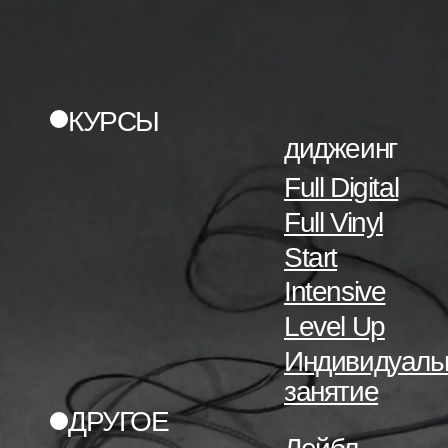
ку
→
КУРСЫ
диджеинг
Full Digital
Full Vinyl
Start
Intensive
Level Up
Индивидуаль
занятие
ДРУГОЕ