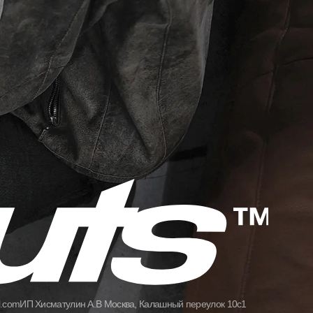
l.com
ИП Хисматулин А.В Москва, Калашный переулок 10с1