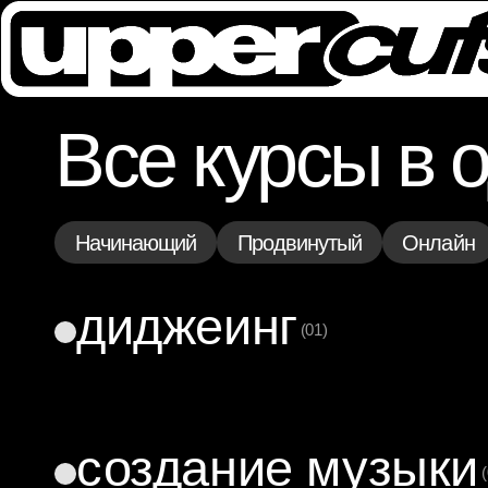
Все курсы в 
Начинающий
Продвинутый
Онлайн
диджеинг
(01)
Full
F
Intensive
Инд
Digital
Vi
создание музыки
Диджеинг
Диджеинг
Дидж